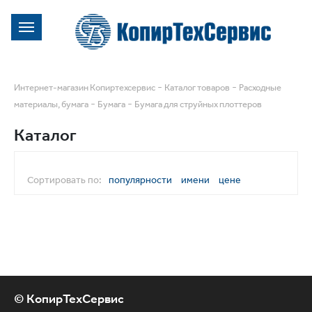
-
-
Интернет-магазин Копиртехсервис
Каталог товаров
Расходные
-
-
материалы, бумага
Бумага
Бумага для струйных плоттеров
Каталог
Сортировать по:
популярности
имени
цене
© КопирТехСервис