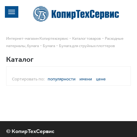
-
-
Интернет-магазин Копиртехсервис
Каталог товаров
Расходные
-
-
материалы, бумага
Бумага
Бумага для струйных плоттеров
Каталог
Сортировать по:
популярности
имени
цене
© КопирТехСервис