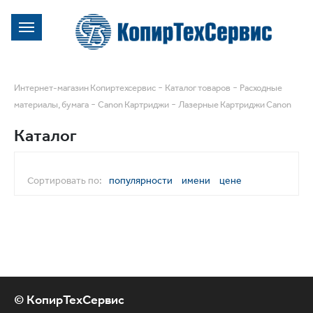
-
-
Интернет-магазин Копиртехсервис
Каталог товаров
Расходные
-
-
материалы, бумага
Canon Картриджи
Лазерные Картриджи Canon
Каталог
Сортировать по:
популярности
имени
цене
© КопирТехСервис